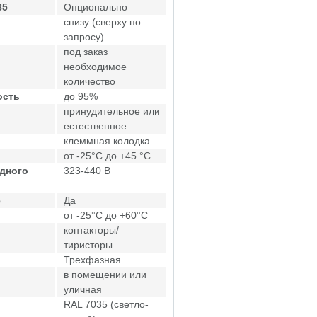
85
Опционально
снизу (сверху по
запросу)
под заказ
необходимое
количество
ость
до 95%
принудительное или
естественное
клеммная колодка
от -25°C до +45 °C
дного
323-440 В
е
Да
от -25°C до +60°C
контакторы/
тиристоры
Трехфазная
в помещении или
уличная
RAL 7035 (светло-