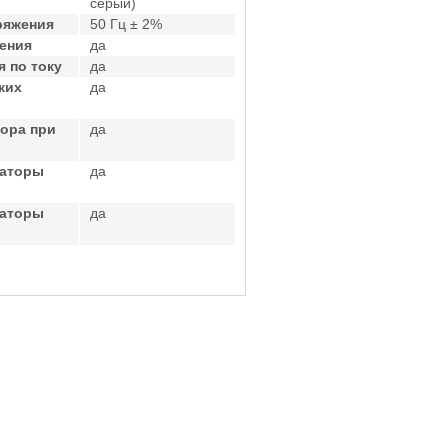
серый)
ряжения
50 Гц ± 2%
ения
да
 по току
да
ких
да
ора при
да
саторы
да
саторы
да