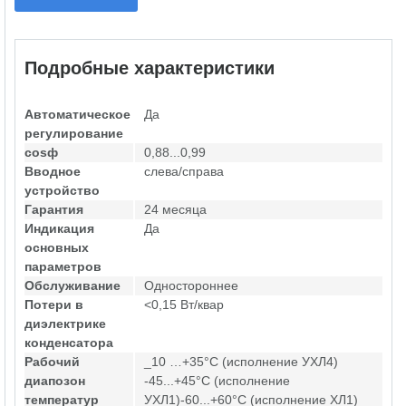
Подробные характеристики
Автоматическое
Да
регулирование
cosф
0,88...0,99
Вводное
слева/справа
устройство
Гарантия
24 месяца
Индикация
Да
основных
параметров
Обслуживание
Одностороннее
Потери в
<0,15 Вт/квар
диэлектрике
конденсатора
Рабочий
_10 …+35°С (исполнение УХЛ4)
диапозон
-45...+45°С (исполнение
температур
УХЛ1)-60...+60°С (исполнение ХЛ1)