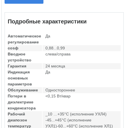
Подробные характеристики
Автоматическое
Да
регулирование
cosф
0,88...0,99
Вводное
слева/справа
устройство
Гарантия
24 месяца
Индикация
Да
основных
параметров
Обслуживание
Одностороннее
Потери в
<0,15 Вт/квар
диэлектрике
конденсатора
Рабочий
_10 …+35°С (исполнение УХЛ4)
диапозон
-45...+45°С (исполнение
температур
УХЛ1)-60...+60°С (исполнение ХЛ1)