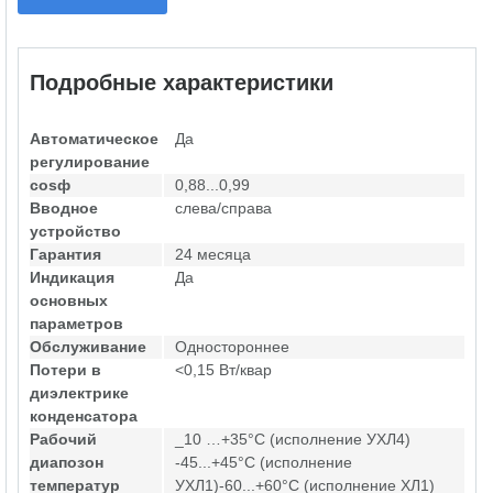
Подробные характеристики
Автоматическое
Да
регулирование
cosф
0,88...0,99
Вводное
слева/справа
устройство
Гарантия
24 месяца
Индикация
Да
основных
параметров
Обслуживание
Одностороннее
Потери в
<0,15 Вт/квар
диэлектрике
конденсатора
Рабочий
_10 …+35°С (исполнение УХЛ4)
диапозон
-45...+45°С (исполнение
температур
УХЛ1)-60...+60°С (исполнение ХЛ1)