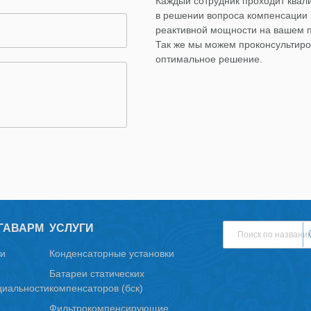
Каждый сотрудник проходит ква
в решении вопроса компенсации
реактивной мощности на вашем 
Так же мы можем проконсультиро
оптимальное решение.
ГАВАРМ
УСЛУГИ
и
Конденсаторные установки
Батареи статических
иальности
компенсаторов (бск)
Фильтрокомпенсирующие