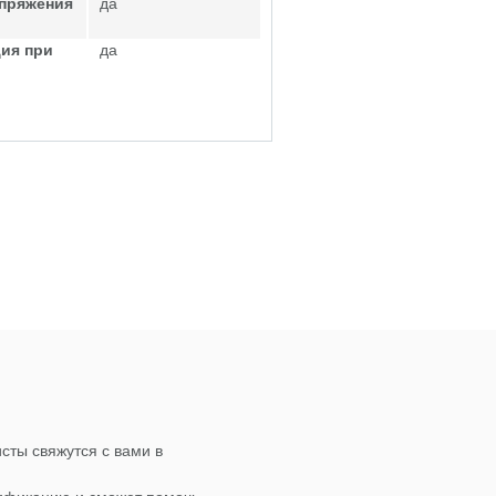
апряжения
да
ия при
да
сты свяжутся с вами в