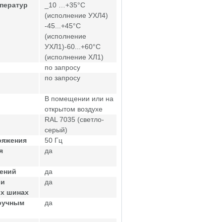
ператур
_10 …+35°С
(исполнение УХЛ4)
-45...+45°С
(исполнение
УХЛ1)-60...+60°С
(исполнение ХЛ1)
по запросу
по запросу
В помещении или на
открытом воздухе
RAL 7035 (светло-
серый)
ряжения
50 Гц
я
да
жений
да
ри
да
ых шинах
ручным
да