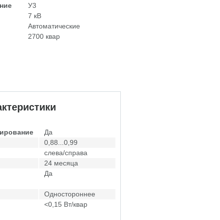
ние
У3
7 кВ
Автоматические
2700 квар
ктеристики
лирование
Да
0,88...0,99
слева/справа
24 месяца
Да
Одностороннее
<0,15 Вт/квар