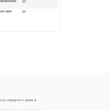
апряжения
да
ия при
да
сты свяжутся с вами в