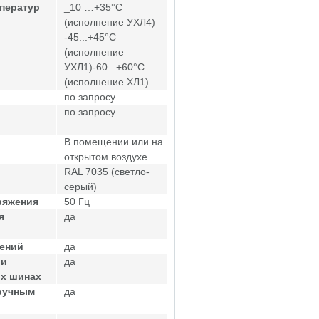
ператур
_10 …+35°С
(исполнение УХЛ4)
-45...+45°С
(исполнение
УХЛ1)-60...+60°С
(исполнение ХЛ1)
по запросу
по запросу
В помещении или на
открытом воздухе
RAL 7035 (светло-
серый)
ряжения
50 Гц
я
да
жений
да
ри
да
ых шинах
ручным
да