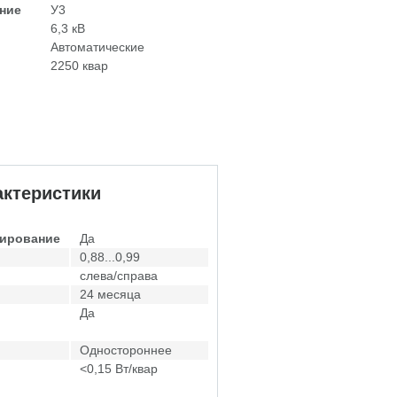
ние
У3
6,3 кВ
Автоматические
2250 квар
ктеристики
лирование
Да
0,88...0,99
слева/справа
24 месяца
Да
Одностороннее
<0,15 Вт/квар