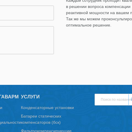
Каждый сотрудник проходит ква
в решении вопроса компенсации
реактивной мощности на вашем 
Так же мы можем проконсультиро
оптимальное решение.
ГАВАРМ
УСЛУГИ
и
Конденсаторные установки
Батареи статических
иальности
компенсаторов (бск)
Фильтрокомпенсирующие