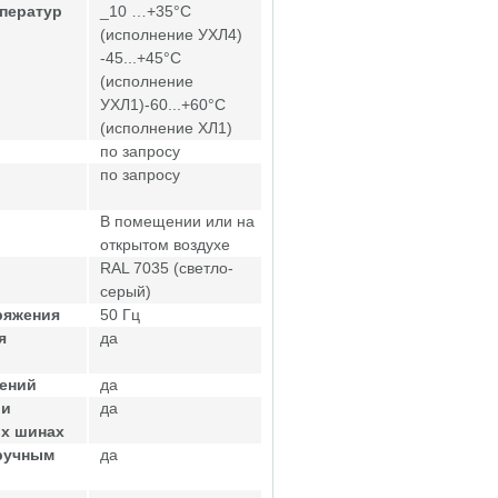
ператур
_10 …+35°С
(исполнение УХЛ4)
-45...+45°С
(исполнение
УХЛ1)-60...+60°С
(исполнение ХЛ1)
по запросу
по запросу
В помещении или на
открытом воздухе
RAL 7035 (светло-
серый)
ряжения
50 Гц
я
да
жений
да
ри
да
ых шинах
ручным
да