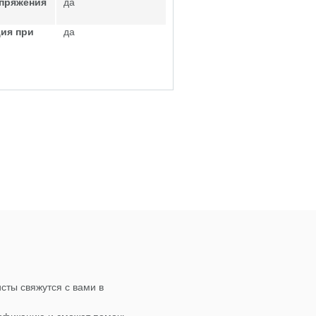
апряжения
да
ия при
да
сты свяжутся с вами в