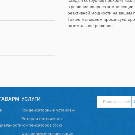
Каждый сотрудник проходит ква
в решении вопроса компенсации
реактивной мощности на вашем 
Так же мы можем проконсультиро
оптимальное решение.
ГАВАРМ
УСЛУГИ
и
Конденсаторные установки
Батареи статических
иальности
компенсаторов (бск)
Фильтрокомпенсирующие