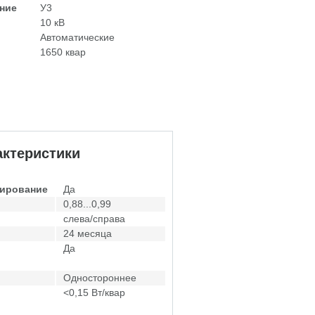
ние
У3
10 кВ
Автоматические
1650 квар
ктеристики
лирование
Да
0,88...0,99
слева/справа
24 месяца
Да
Одностороннее
<0,15 Вт/квар