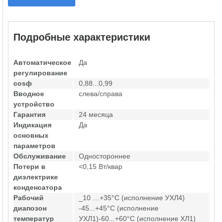
Подробные характеристики
Автоматическое
Да
регулирование
cosф
0,88...0,99
Вводное
слева/справа
устройство
Гарантия
24 месяца
Индикация
Да
основных
параметров
Обслуживание
Одностороннее
Потери в
<0,15 Вт/квар
диэлектрике
конденсатора
Рабочий
_10 …+35°С (исполнение УХЛ4)
диапозон
-45...+45°С (исполнение
температур
УХЛ1)-60...+60°С (исполнение ХЛ1)