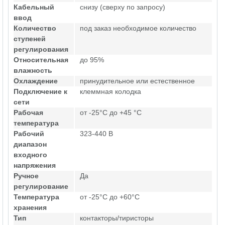
Кабельный
снизу (сверху по запросу)
ввод
Количество
под заказ необходимое количество
ступеней
регулирования
Относительная
до 95%
влажность
Охлаждение
принудительное или естественное
Подключение к
клеммная колодка
сети
Рабочая
от -25°C до +45 °C
температура
Рабочий
323-440 В
диапазон
входного
напряжения
Ручное
Да
регулирование
Температура
от -25°C до +60°C
хранения
Тип
контакторы/тиристоры