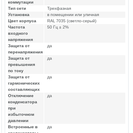
коммутации
Тип сети
Трехфазная
Установка
в помещении или уличная
Цвет корпуса
RAL 7035 (светло-серый)
Частота
50 Гц ± 2%
входного
напряжения
Защита от
да
перенапряжения
Защита от
да
превышения
по току
Защита от
да
гармонических
составляющих
Отключение
да
конденсатора
при
избыточном
давлении
Встроенные в
да