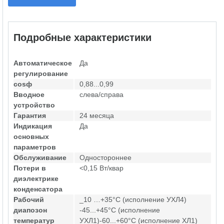
Подробные характеристики
Автоматическое
Да
регулирование
cosф
0,88...0,99
Вводное
слева/справа
устройство
Гарантия
24 месяца
Индикация
Да
основных
параметров
Обслуживание
Одностороннее
Потери в
<0,15 Вт/квар
диэлектрике
конденсатора
Рабочий
_10 …+35°С (исполнение УХЛ4)
диапозон
-45...+45°С (исполнение
температур
УХЛ1)-60...+60°С (исполнение ХЛ1)