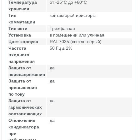
Температура
от -25°C до +60°C
хранения
Тип
контакторы/тиристоры
коммутации
Тип сети
Трехфазная
Установка
в помещении или уличная
Цвет корпуса
RAL 7035 (светло-серый)
Частота
50 Гц ± 2%
входного
напряжения
Защита от
да
перенапряжения
Защита от
да
превышения
по току
Защита от
да
гармонических
составляющих
Отключение
да
конденсатора
при