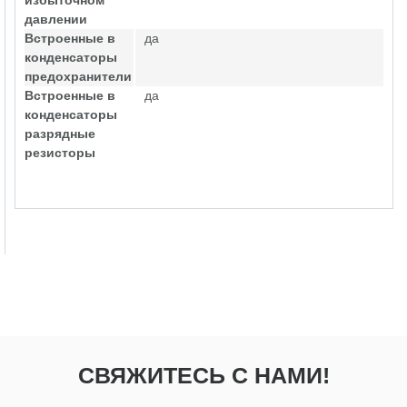
избыточном
давлении
Встроенные в
да
конденсаторы
предохранители
Встроенные в
да
конденсаторы
разрядные
резисторы
СВЯЖИТЕСЬ С НАМИ!