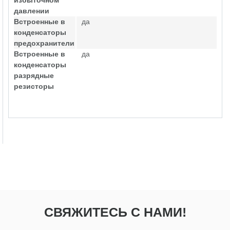
избыточном
давлении
Встроенные в
да
конденсаторы
предохранители
Встроенные в
да
конденсаторы
разрядные
резисторы
СВЯЖИТЕСЬ С НАМИ!