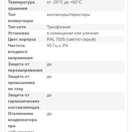
Температура
от -25°C до +60°C
хранения
Тип
контакторы/тиристоры
коммутации
Тип сети
Трехфазная
Установка
в помещении или уличная
Цвет корпуса
RAL 7035 (светло-серый)
Частота
50 Гц ± 2%
входного
напряжения
Защита от
да
перенапряжения
Защита от
да
превышения
по току
Защита от
да
гармонических
составляющих
Отключение
да
конденсатора
при