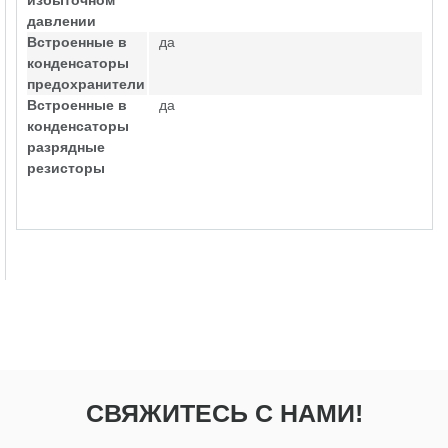
избыточном
давлении
Встроенные в
да
конденсаторы
предохранители
Встроенные в
да
конденсаторы
разрядные
резисторы
СВЯЖИТЕСЬ С НАМИ!