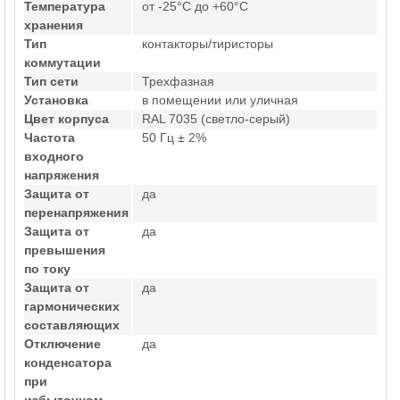
Температура
от -25°C до +60°C
хранения
Тип
контакторы/тиристоры
коммутации
Тип сети
Трехфазная
Установка
в помещении или уличная
Цвет корпуса
RAL 7035 (светло-серый)
Частота
50 Гц ± 2%
входного
напряжения
Защита от
да
перенапряжения
Защита от
да
превышения
по току
Защита от
да
гармонических
составляющих
Отключение
да
конденсатора
при