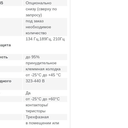
85
Опционально
снизу (сверху по
запросу)
под заказ
необходимое
количество
134 Гц,189Гц, 210Гц
ащита
ость
до 95%
принудительное
клеммная колодка
от -25°C до +45 °C
дного
323-440 В
е
Да
от -25°C до +60°C
контакторы/
тиристоры
Трехфазная
в помещении или