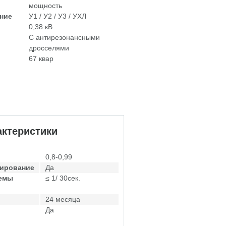
мощность
ние
У1 / У2 / У3 / УХЛ
0,38 кВ
С антирезонансными
дросселями
67 квар
ктеристики
0,8-0,99
лирование
Да
темы
≤ 1/ 30сек.
24 месяца
Да