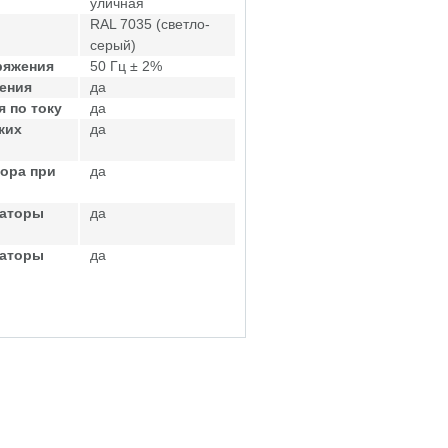
уличная
RAL 7035 (светло-
серый)
ряжения
50 Гц ± 2%
ения
да
 по току
да
ких
да
ора при
да
саторы
да
саторы
да