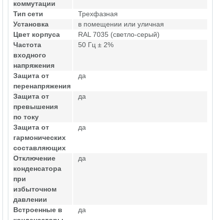
коммутации
Тип сети
Трехфазная
Установка
в помещении или уличная
Цвет корпуса
RAL 7035 (светло-серый)
Частота
50 Гц ± 2%
входного
напряжения
Защита от
да
перенапряжения
Защита от
да
превышения
по току
Защита от
да
гармонических
составляющих
Отключение
да
конденсатора
при
избыточном
давлении
Встроенные в
да