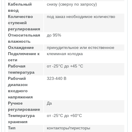
Кабельный
снизу (сверху по запросу)
ввод
Количество
под заказ необходимое количество
ступеней
регулирования
Относительная
до 95%
влажность
Охлаждение
принудительное или естественное
Подключение к
клеммная колодка
сети
Рабочая
от -25°C до +45 °C
температура
Рабочий
323-440 В
диапазон
входного
напряжения
Ручное
Да
регулирование
Температура
от -25°C до +60°C
хранения
Тип
контакторы/тиристоры