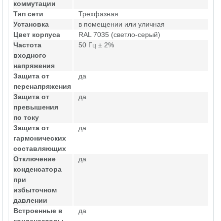
коммутации
Тип сети
Трехфазная
Установка
в помещении или уличная
Цвет корпуса
RAL 7035 (светло-серый)
Частота
50 Гц ± 2%
входного
напряжения
Защита от
да
перенапряжения
Защита от
да
превышения
по току
Защита от
да
гармонических
составляющих
Отключение
да
конденсатора
при
избыточном
давлении
Встроенные в
да