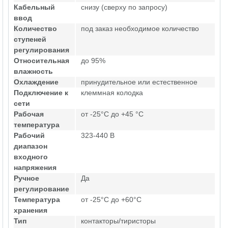
Кабельный
снизу (сверху по запросу)
ввод
Количество
под заказ необходимое количество
ступеней
регулирования
Относительная
до 95%
влажность
Охлаждение
принудительное или естественное
Подключение к
клеммная колодка
сети
Рабочая
от -25°C до +45 °C
температура
Рабочий
323-440 В
диапазон
входного
напряжения
Ручное
Да
регулирование
Температура
от -25°C до +60°C
хранения
Тип
контакторы/тиристоры