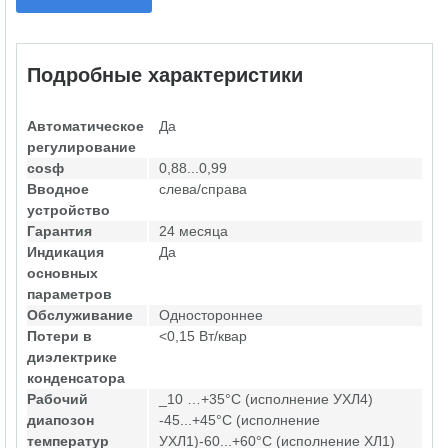
Подробные характеристики
Автоматическое
Да
регулирование
cosф
0,88...0,99
Вводное
слева/справа
устройство
Гарантия
24 месяца
Индикация
Да
основных
параметров
Обслуживание
Одностороннее
Потери в
<0,15 Вт/квар
диэлектрике
конденсатора
Рабочий
_10 …+35°С (исполнение УХЛ4)
диапозон
-45...+45°С (исполнение
температур
УХЛ1)-60...+60°С (исполнение ХЛ1)