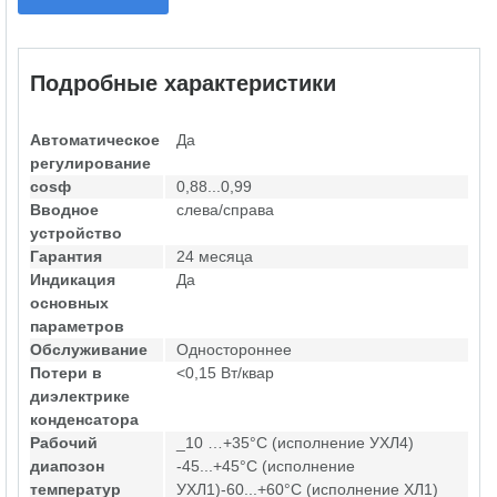
Подробные характеристики
Автоматическое
Да
регулирование
cosф
0,88...0,99
Вводное
слева/справа
устройство
Гарантия
24 месяца
Индикация
Да
основных
параметров
Обслуживание
Одностороннее
Потери в
<0,15 Вт/квар
диэлектрике
конденсатора
Рабочий
_10 …+35°С (исполнение УХЛ4)
диапозон
-45...+45°С (исполнение
температур
УХЛ1)-60...+60°С (исполнение ХЛ1)