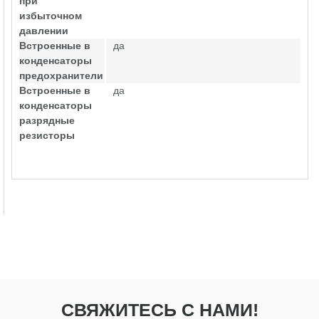
при
избыточном
давлении
Встроенные в
да
конденсаторы
предохранители
Встроенные в
да
конденсаторы
разрядные
резисторы
СВЯЖИТЕСЬ С НАМИ!