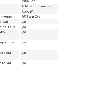
уличная
RAL 7035 (светло-
серый)
ряжения
50 Гц ± 2%
ения
да
 по току
да
ких
да
ора при
да
саторы
да
саторы
да