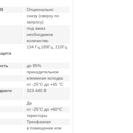
85
Опционально
снизу (сверху по
запросу)
под заказ
необходимое
количество
134 Гц,189Гц, 210Гц
ащита
ость
до 95%
принудительное
клеммная колодка
от -25°C до +45 °C
дного
323-440 В
е
Да
от -25°C до +60°C
тиристоры
Трехфазная
в помещении или