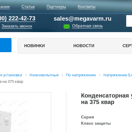
пании
Статьи
Партнеры
Контакты
00) 222-42-73
sales@megavarm.ru
Обратная связь
Заказать звонок
НОВИНКИ
НОВОСТИ
СЕР
е установки
Низковольтные
По напряжению
Напряжение 0,4
 на 375 квар
Конденсаторная 
на 375 квар
Серия
Класс защиты