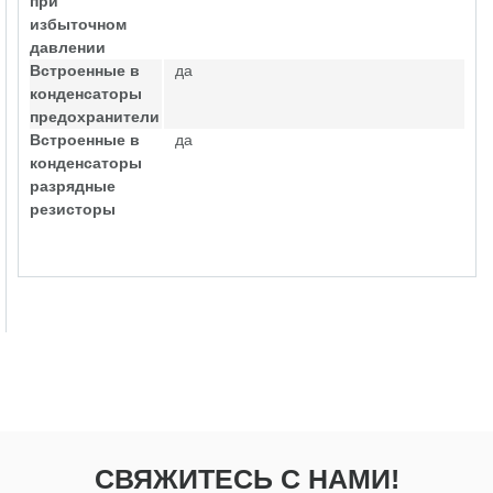
при
избыточном
давлении
Встроенные в
да
конденсаторы
предохранители
Встроенные в
да
конденсаторы
разрядные
резисторы
СВЯЖИТЕСЬ С НАМИ!