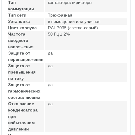
Тип
контакторы/тиристоры
коммутации
Тип сети
Трехфазная
Установка
в помещении или уличная
Цвет корпуса
RAL 7035 (светло-серый)
Частота
50 Гц ± 2%
входного
напряжения
Защита от
да
перенапряжения
Защита от
да
превышения
по току
Защита от
да
гармонических
составляющих
Отключение
да
конденсатора
при
избыточном
давлении