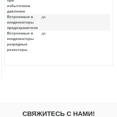
при
избыточном
давлении
Встроенные в
да
конденсаторы
предохранители
Встроенные в
да
конденсаторы
разрядные
резисторы
СВЯЖИТЕСЬ С НАМИ!