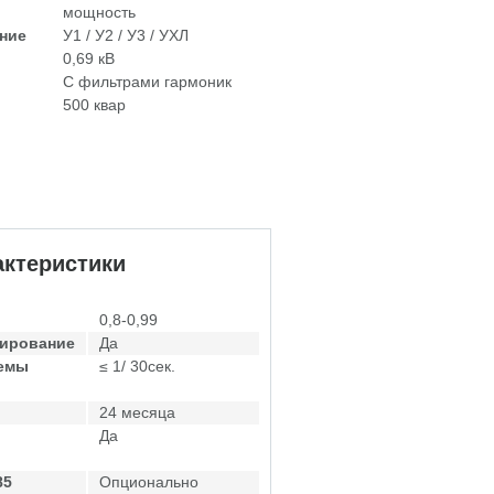
мощность
ние
У1 / У2 / У3 / УХЛ
0,69 кВ
С фильтрами гармоник
500 квар
ктеристики
0,8-0,99
лирование
Да
темы
≤ 1/ 30сек.
24 месяца
Да
85
Опционально