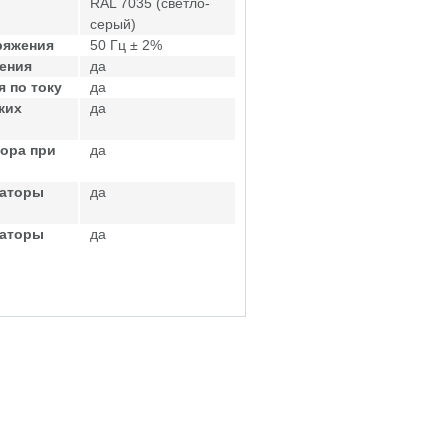
RAL 7035 (светло-
серый)
ряжения
50 Гц ± 2%
ения
да
 по току
да
ких
да
ора при
да
саторы
да
саторы
да