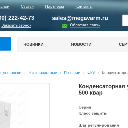
пании
Статьи
Партнеры
Контакты
00) 222-42-73
sales@megavarm.ru
Обратная связь
Заказать звонок
НОВИНКИ
НОВОСТИ
СЕР
е установки
Низковольтные
По серии
ФКУ
Конденсаторна
Конденсаторная у
500 квар
Серия
Класс защиты
Шаг регулирования