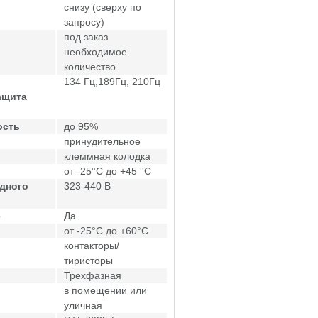
снизу (сверху по
запросу)
под заказ
необходимое
количество
134 Гц,189Гц, 210Гц
ащита
ость
до 95%
принудительное
клеммная колодка
от -25°C до +45 °C
дного
323-440 В
е
Да
от -25°C до +60°C
контакторы/
тиристоры
Трехфазная
в помещении или
уличная