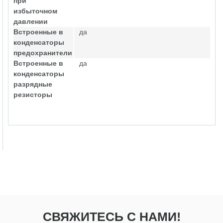
при
избыточном
давлении
Встроенные в
да
конденсаторы
предохранители
Встроенные в
да
конденсаторы
разрядные
резисторы
СВЯЖИТЕСЬ С НАМИ!