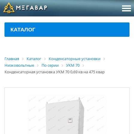
8 (800
За
КАТАЛОГ
sales@m
Об
Главная
Каталог
Конденсаторные установки
Низковольтные
По серии
УКМ 70
Конденсаторная установка УКМ 70 0,69 кв на 475 квар