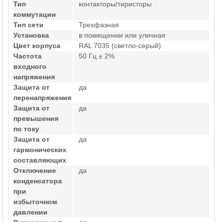
Тип
контакторы/тиристоры
коммутации
Тип сети
Трехфазная
Установка
в помещении или уличная
Цвет корпуса
RAL 7035 (светло-серый)
Частота
50 Гц ± 2%
входного
напряжения
Защита от
да
перенапряжения
Защита от
да
превышения
по току
Защита от
да
гармонических
составляющих
Отключение
да
конденсатора
при
избыточном
давлении