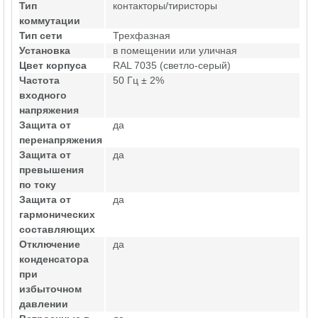
Тип
контакторы/тиристоры
коммутации
Тип сети
Трехфазная
Установка
в помещении или уличная
Цвет корпуса
RAL 7035 (светло-серый)
Частота
50 Гц ± 2%
входного
напряжения
Защита от
да
перенапряжения
Защита от
да
превышения
по току
Защита от
да
гармонических
составляющих
Отключение
да
конденсатора
при
избыточном
давлении