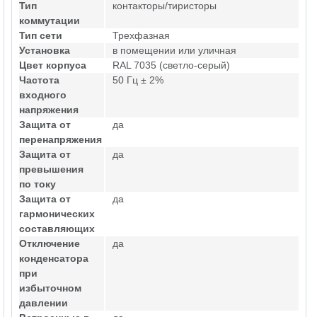
Тип
контакторы/тиристоры
коммутации
Тип сети
Трехфазная
Установка
в помещении или уличная
Цвет корпуса
RAL 7035 (светло-серый)
Частота
50 Гц ± 2%
входного
напряжения
Защита от
да
перенапряжения
Защита от
да
превышения
по току
Защита от
да
гармонических
составляющих
Отключение
да
конденсатора
при
избыточном
давлении