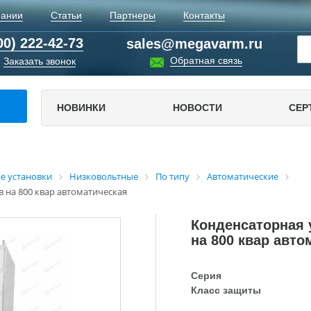
пании
Статьи
Партнеры
Контакты
00) 222-42-73
sales@megavarm.ru
Обратная связь
Заказать звонок
НОВИНКИ
НОВОСТИ
СЕР
е установки
Низковольтные
По типу
Автоматические
в на 800 квар автоматическая
Конденсаторная 
на 800 квар авто
Серия
Класс защиты