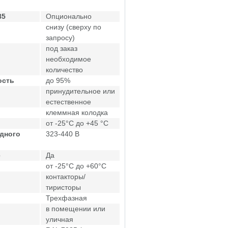
85
Опционально
снизу (сверху по
запросу)
под заказ
необходимое
количество
ость
до 95%
принудительное или
естественное
клеммная колодка
от -25°C до +45 °C
дного
323-440 В
е
Да
от -25°C до +60°C
контакторы/
тиристоры
Трехфазная
в помещении или
уличная