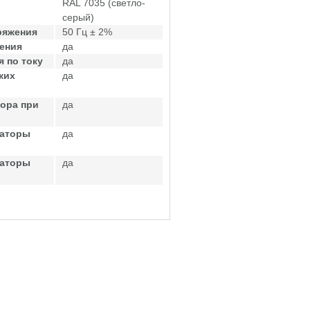
RAL 7035 (светло-
серый)
ряжения
50 Гц ± 2%
ения
да
 по току
да
ких
да
ора при
да
саторы
да
саторы
да