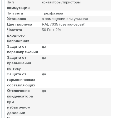
Тип
контакторы/тиристоры
коммутации
Тип сети
Трехфазная
Установка
в помещении или уличная
Цвет корпуса
RAL 7035 (светло-серый)
Частота
50 Гц ± 2%
входного
напряжения
Защита от
да
перенапряжения
Защита от
да
превышения
по току
Защита от
да
гармонических
составляющих
Отключение
да
конденсатора
при
избыточном
давлении