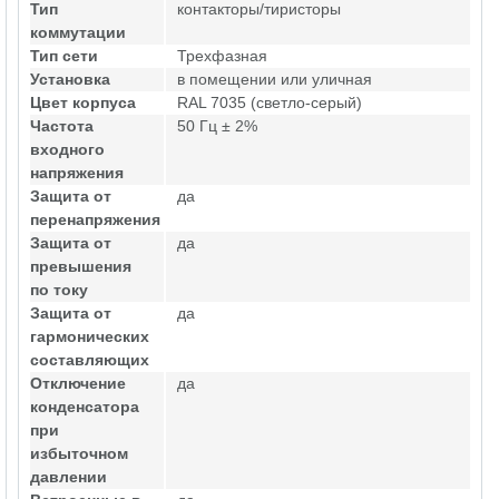
Тип
контакторы/тиристоры
коммутации
Тип сети
Трехфазная
Установка
в помещении или уличная
Цвет корпуса
RAL 7035 (светло-серый)
Частота
50 Гц ± 2%
входного
напряжения
Защита от
да
перенапряжения
Защита от
да
превышения
по току
Защита от
да
гармонических
составляющих
Отключение
да
конденсатора
при
избыточном
давлении