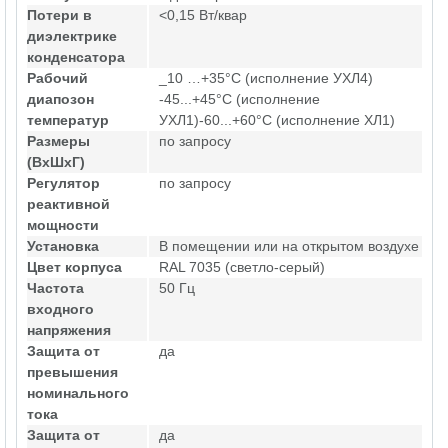
Потери в
<0,15 Вт/квар
диэлектрике
конденсатора
Рабочий
_10 …+35°С (исполнение УХЛ4)
диапозон
-45...+45°С (исполнение
температур
УХЛ1)-60...+60°С (исполнение ХЛ1)
Размеры
по запросу
(ВхШхГ)
Регулятор
по запросу
реактивной
мощности
Установка
В помещении или на открытом воздухе
Цвет корпуса
RAL 7035 (светло-серый)
Частота
50 Гц
входного
напряжения
Защита от
да
превышения
номинального
тока
Защита от
да