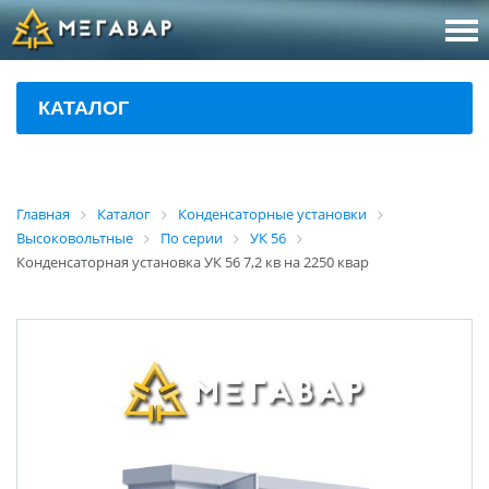
8 (800
За
КАТАЛОГ
sales@m
Об
Главная
Каталог
Конденсаторные установки
Высоковольтные
По серии
УК 56
Конденсаторная установка УК 56 7,2 кв на 2250 квар