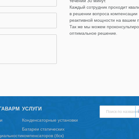
течении 30 минут.
Каждый сотрудник проходит ква
в решении вопроса компенсации
реактивной мощности на вашем 
Так же мы можем проконсультиро
оптимальное решение.
ГАВАРМ
УСЛУГИ
и
Конденсаторные установки
Батареи статических
иальности
компенсаторов (бск)