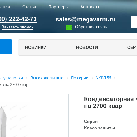
пании
Статьи
Партнеры
Контакты
00) 222-42-73
sales@megavarm.ru
Обратная связь
Заказать звонок
НОВИНКИ
НОВОСТИ
СЕР
е установки
Высоковольтные
По серии
УКРЛ 56
кв на 2700 квар
Конденсаторная у
на 2700 квар
Серия
Класс защиты