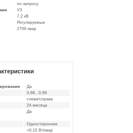
по запросу
ние
У3
7,2 кВ
Регулируемые
2700 квар
ктеристики
лирование
Да
0,88...0,99
слева/справа
24 месяца
Да
Одностороннее
<0,15 Вт/квар