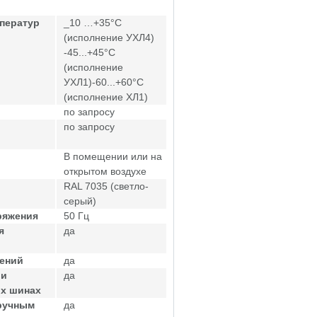
ператур
_10 …+35°С
(исполнение УХЛ4)
-45...+45°С
(исполнение
УХЛ1)-60...+60°С
(исполнение ХЛ1)
по запросу
по запросу
В помещении или на
открытом воздухе
RAL 7035 (светло-
серый)
ряжения
50 Гц
я
да
жений
да
ри
да
ых шинах
ручным
да