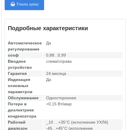
Узнать цены
Подробные характеристики
Автоматическое
Да
регулирование
cosф
0,88...0,99
Вводное
слева/справа
устройство
Гарантия
24 месяца
Индикация
Да
основных
параметров
Обслуживание
Одностороннее
Потери в
<0,15 Вт/квар
диэлектрике
конденсатора
Рабочий
_10 …+35°С (исполнение УХЛ4)
диапозон
-45...+45°С (исполнение