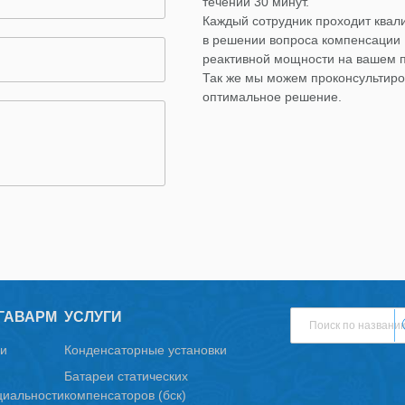
течении 30 минут.
Каждый сотрудник проходит ква
в решении вопроса компенсации
реактивной мощности на вашем 
Так же мы можем проконсультиро
оптимальное решение.
ГАВАРМ
УСЛУГИ
и
Конденсаторные установки
Батареи статических
иальности
компенсаторов (бск)