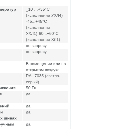
ператур
_10 …+35°С
(исполнение УХЛ4)
-45...+45°С
(исполнение
УХЛ1)-60...+60°С
(исполнение ХЛ1)
по запросу
по запросу
В помещении или на
открытом воздухе
RAL 7035 (светло-
серый)
ряжения
50 Гц
я
да
жений
да
ри
да
ых шинах
ручным
да