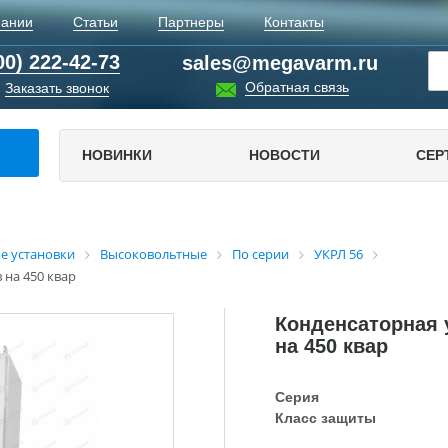
пании
Статьи
Партнеры
Контакты
00) 222-42-73
sales@megavarm.ru
Обратная связь
Заказать звонок
НОВИНКИ
НОВОСТИ
СЕР
е установки
Высоковольтные
По серии
УКРЛ 56
 на 450 квар
Конденсаторная у
на 450 квар
Серия
Класс защиты