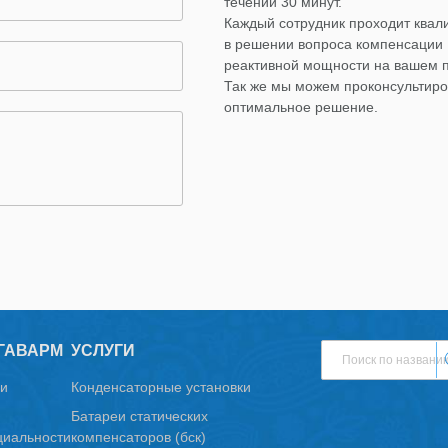
течении 30 минут.
Каждый сотрудник проходит ква
в решении вопроса компенсации
реактивной мощности на вашем 
Так же мы можем проконсультиро
оптимальное решение.
ГАВАРМ
УСЛУГИ
и
Конденсаторные установки
Батареи статических
иальности
компенсаторов (бск)