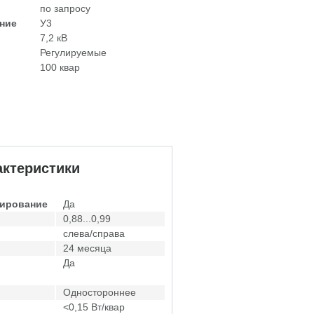
по запросу
ние
У3
7,2 кВ
Регулируемые
100 квар
ктеристики
лирование
Да
0,88...0,99
слева/справа
24 месяца
Да
Одностороннее
<0,15 Вт/квар