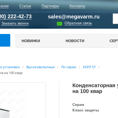
пании
Статьи
Партнеры
Контакты
00) 222-42-73
sales@megavarm.ru
Обратная связь
Заказать звонок
НОВИНКИ
НОВОСТИ
СЕР
е установки
Высоковольтные
По серии
УКРЛ 57
кв на 100 квар
Конденсаторная у
на 100 квар
Серия
Класс защиты