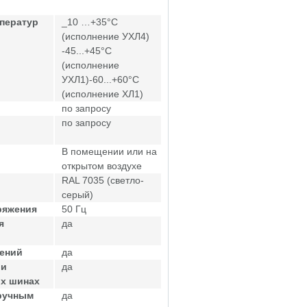
ператур
_10 …+35°С
(исполнение УХЛ4)
-45...+45°С
(исполнение
УХЛ1)-60...+60°С
(исполнение ХЛ1)
по запросу
по запросу
В помещении или на
открытом воздухе
RAL 7035 (светло-
серый)
ряжения
50 Гц
я
да
жений
да
ри
да
ых шинах
ручным
да