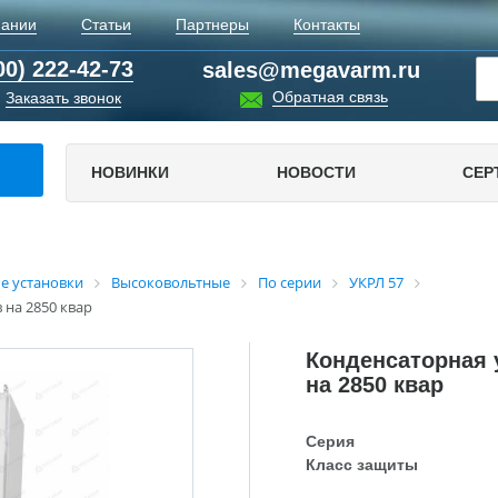
пании
Статьи
Партнеры
Контакты
00) 222-42-73
sales@megavarm.ru
Обратная связь
Заказать звонок
НОВИНКИ
НОВОСТИ
СЕР
е установки
Высоковольтные
По серии
УКРЛ 57
 на 2850 квар
Конденсаторная у
на 2850 квар
Серия
Класс защиты