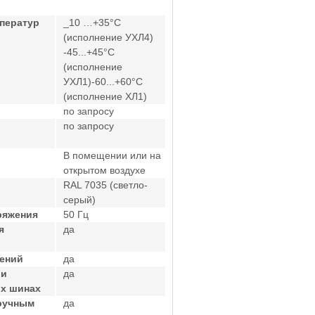
ператур
_10 …+35°С
(исполнение УХЛ4)
-45...+45°С
(исполнение
УХЛ1)-60...+60°С
(исполнение ХЛ1)
по запросу
по запросу
В помещении или на
открытом воздухе
RAL 7035 (светло-
серый)
ряжения
50 Гц
я
да
жений
да
ри
да
ых шинах
ручным
да