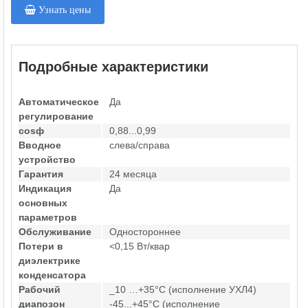
Узнать цены
Подробные характеристики
Автоматическое
Да
регулирование
cosф
0,88...0,99
Вводное
слева/справа
устройство
Гарантия
24 месяца
Индикация
Да
основных
параметров
Обслуживание
Одностороннее
Потери в
<0,15 Вт/квар
диэлектрике
конденсатора
Рабочий
_10 …+35°С (исполнение УХЛ4)
диапозон
-45...+45°С (исполнение