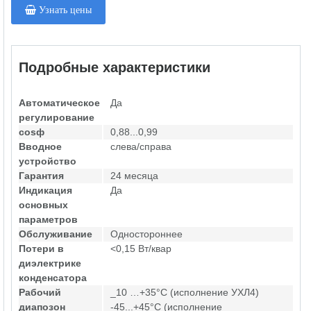
Узнать цены
Подробные характеристики
Автоматическое
Да
регулирование
cosф
0,88...0,99
Вводное
слева/справа
устройство
Гарантия
24 месяца
Индикация
Да
основных
параметров
Обслуживание
Одностороннее
Потери в
<0,15 Вт/квар
диэлектрике
конденсатора
Рабочий
_10 …+35°С (исполнение УХЛ4)
диапозон
-45...+45°С (исполнение