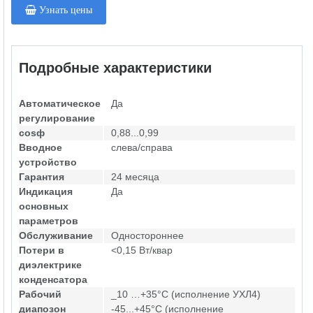
Узнать цены
Подробные характеристики
Автоматическое
Да
регулирование
cosф
0,88...0,99
Вводное
слева/справа
устройство
Гарантия
24 месяца
Индикация
Да
основных
параметров
Обслуживание
Одностороннее
Потери в
<0,15 Вт/квар
диэлектрике
конденсатора
Рабочий
_10 …+35°С (исполнение УХЛ4)
диапозон
-45...+45°С (исполнение