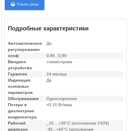
Узнать цены
Подробные характеристики
Автоматическое
Да
регулирование
cosф
0,88...0,99
Вводное
слева/справа
устройство
Гарантия
24 месяца
Индикация
Да
основных
параметров
Обслуживание
Одностороннее
Потери в
<0,15 Вт/квар
диэлектрике
конденсатора
Рабочий
_10 …+35°С (исполнение УХЛ4)
диапозон
-45...+45°С (исполнение