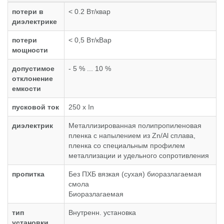
потери в
< 0.2 Вт/квар
диэлектрике
потери
< 0,5 Вт/кВар
мощности
допустимое
- 5 % ... 10 %
отклонение
емкости
пусковой ток
250 x In
диэлектрик
Металлизированная полипропиленовая
пленка с напылением из Zn/Al сплава,
пленка со специальным профилем
металлизации и удельного сопротивления
пропитка
Без ПХБ вязкая (сухая) биоразлагаемая
смола
Биоразлагаемая
тип
Внутренн. установка
установки