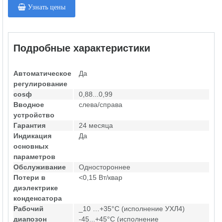
Узнать цены
Подробные характеристики
Автоматическое
Да
регулирование
cosф
0,88...0,99
Вводное
слева/справа
устройство
Гарантия
24 месяца
Индикация
Да
основных
параметров
Обслуживание
Одностороннее
Потери в
<0,15 Вт/квар
диэлектрике
конденсатора
Рабочий
_10 …+35°С (исполнение УХЛ4)
диапозон
-45...+45°С (исполнение