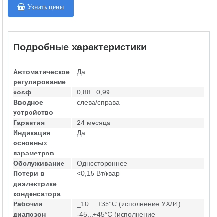
Узнать цены
Подробные характеристики
Автоматическое
Да
регулирование
cosф
0,88...0,99
Вводное
слева/справа
устройство
Гарантия
24 месяца
Индикация
Да
основных
параметров
Обслуживание
Одностороннее
Потери в
<0,15 Вт/квар
диэлектрике
конденсатора
Рабочий
_10 …+35°С (исполнение УХЛ4)
диапозон
-45...+45°С (исполнение