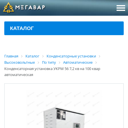
8 (800
За
КАТАЛОГ
sales@m
Об
Главная
Каталог
Конденсаторные установки
Высоковольтные
По типу
Автоматические
Конденсаторная установка УКРМ 56 7,2 кв на 100 квар
автоматическая